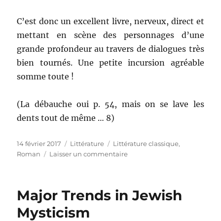
C’est donc un excellent livre, nerveux, direct et
mettant en scène des personnages d’une
grande profondeur au travers de dialogues très
bien tournés. Une petite incursion agréable
somme toute !
(La débauche oui p. 54, mais on se lave les
dents tout de même … 8)
Publié
14 février 2017
Catégories
Littérature
Étiquettes
Littérature classique
,
le
Roman
Laisser un commentaire
sur
Bonjour
tristesse
Major Trends in Jewish
Mysticism