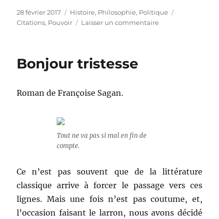
Publié
28 février 2017
Catégories
Histoire
,
Philosophie
,
Politique
Étiquettes
le
Citations
,
Pouvoir
Laisser un commentaire
sur
The
48
Laws
Bonjour tristesse
of
Power
Roman de Françoise Sagan.
Tout ne va pas si mal en fin de
compte.
Ce n’est pas souvent que de la littérature
classique arrive à forcer le passage vers ces
lignes. Mais une fois n’est pas coutume, et,
l’occasion faisant le larron, nous avons décidé