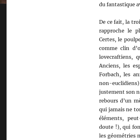
du fantastique a
De ce fait, la tr
rapproche le p
Certes, le poulp
comme clin d’œi
lovecraftiens, 
Anciens, les es
Forbach, les an
non-euclidiens)
justement son no
rebours d’un mê
qui jamais ne to
éléments, peut
doute !), qui fo
les géométries n