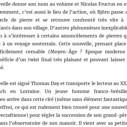
velle donne son nom au volume et Nicolas Fructus en e
emment, c’est aussi le lieu de l’action, où Björn passe 
rcle de pierre et se retrouve confronté très vite à 
fants dans son village. D’autres phénomènes inexplicabl
n à s’intéresser à certains amoncèlements de pierres q
e à un voyage souterrain. Cette nouvelle, prenant place
fficilement cernable (Moyen-Âge ? Epoque moderne
néficie d’un twist final très plaisant et pouvant laisser 
é.
lle est signé Thomas Day et transporte le lecteur au XX
bach en Lorraine. Un jeune homme franco-brésili
 arrive dans cette cité (même sans élément fantastiqu
’effroi, ce qui est rudement bien trouvé pour une nouvel
vecraftienne) pour régler la succession de son grand-pèr
ns l’observatoire de son manoir. Il vient avec sa petit