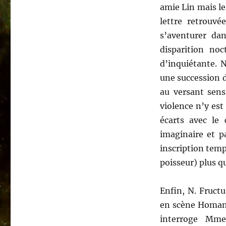
amie Lin mais le
lettre retrouvé
s’aventurer da
disparition noc
d’inquiétante. 
une succession d
au versant sens
violence n’y est
écarts avec le 
imaginaire et p
inscription temp
poisseur) plus q
Enfin, N. Fructu
en scène Homan,
interroge Mme