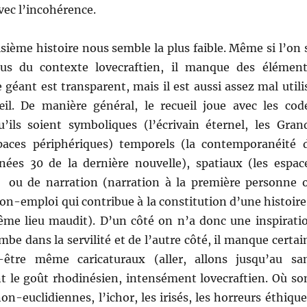
vec l’incohérence.
oisième histoire nous semble la plus faible. Même si l’on 
lus du contexte lovecraftien, il manque des élément
e géant est transparent, mais il est aussi assez mal utili
l. De manière général, le recueil joue avec les cod
qu’ils soient symboliques (l’écrivain éternel, les Gran
paces périphériques) temporels (la contemporanéité 
nées 30 de la dernière nouvelle), spatiaux (les espac
 ou de narration (narration à la première personne 
n-emploi qui contribue à la constitution d’une histoire
me lieu maudit). D’un côté on n’a donc une inspirati
mbe dans la servilité et de l’autre côté, il manque certai
-être même caricaturaux (aller, allons jusqu’au sa
nt le goût rhodinésien, intensément lovecraftien. Où so
on-euclidiennes, l’ichor, les irisés, les horreurs éthique