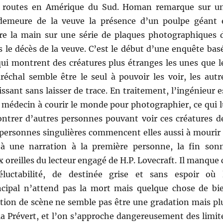
e routes en Amérique du Sud. Homan remarque sur u
demeure de la veuve la présence d’un poulpe géant 
re la main sur une série de plaques photographiques 
s le décès de la veuve. C’est le début d’une enquête bas
qui montrent des créatures plus étranges les unes que l
réchal semble être le seul à pouvoir les voir, les autr
ssant sans laisser de trace. En traitement, l’ingénieur e
 médecin à courir le monde pour photographier, ce qui l
ntrer d’autres personnes pouvant voir ces créatures d
s personnes singulières commencent elles aussi à mourir
 à une narration à la première personne, la fin son
oreilles du lecteur engagé de H.P. Lovecraft. Il manque 
éluctabilité, de destinée grise et sans espoir où 
cipal n’attend pas la mort mais quelque chose de bi
ation de scène ne semble pas être une gradation mais pl
la Prévert, et l’on s’approche dangereusement des limit