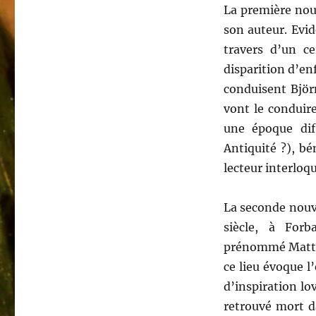
La première nou
son auteur. Evid
travers d’un ce
disparition d’en
conduisent Björ
vont le conduir
une époque di
Antiquité ?), bé
lecteur interloqu
La seconde nouve
siècle, à For
prénommé Matteo
ce lieu évoque l
d’inspiration lo
retrouvé mort da