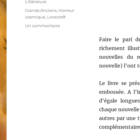
Littérature
Étiquettes
Grands Anciens
,
Horreur
cosmique
,
Lovecraft
Un commentaire
sur
Gotland
Faire le pari 
richement illust
nouvelles du r
nouvelle) l’ont t
Le livre se pré
embossée. A l’i
d’égale longueu
chaque nouvelle,
autres par une 
complémentaires 