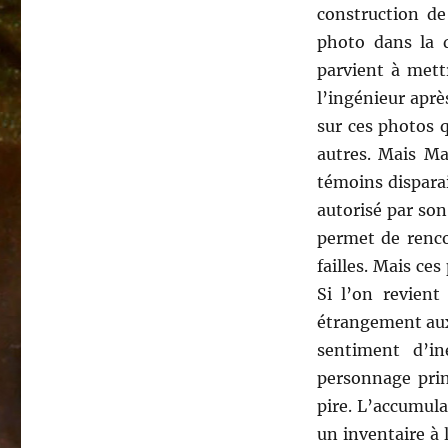
construction d
photo dans la 
parvient à mett
l’ingénieur aprè
sur ces photos 
autres. Mais Ma
témoins disparai
autorisé par son
permet de renco
failles. Mais ce
Si l’on revient
étrangement aux 
sentiment d’in
personnage prin
pire. L’accumul
un inventaire à 