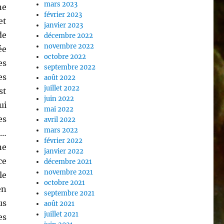
mars 2023
ne
février 2023
et
janvier 2023
de
décembre 2022
novembre 2022
ée
octobre 2022
es
septembre 2022
es
août 2022
juillet 2022
st
juin 2022
ui
mai 2022
es
avril 2022
mars 2022
 …
février 2022
ne
janvier 2022
ce
décembre 2021
novembre 2021
le
octobre 2021
en
septembre 2021
us
août 2021
juillet 2021
es