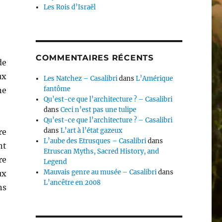
Les Rois d’Israël
COMMENTAIRES RÉCENTS
de
ux
Les Natchez – Casalibri
dans
L’Amérique
fantôme
ne
Qu’est-ce que l’architecture ? – Casalibri
dans
Ceci n’est pas une tulipe
Qu’est-ce que l’architecture ? – Casalibri
dans
L’art à l’état gazeux
re
L’aube des Etrusques – Casalibri
dans
nt
Etruscan Myths, Sacred History, and
re
Legend
Mauvais genre au musée – Casalibri
dans
ux
L’ancêtre en 2008
ns