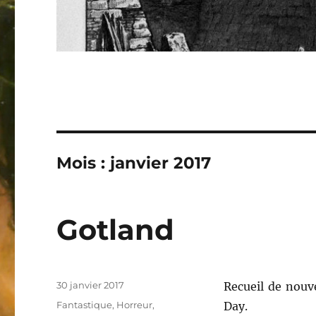
Mois : janvier 2017
Gotland
Publié
30 janvier 2017
Recueil de nouv
le
Catégories
Fantastique
,
Horreur
,
Day.