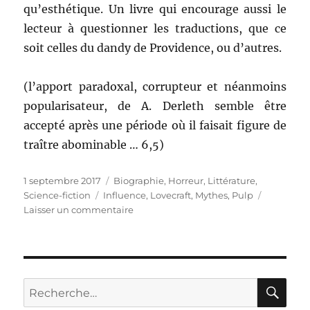
qu’esthétique. Un livre qui encourage aussi le
lecteur à questionner les traductions, que ce
soit celles du dandy de Providence, ou d’autres.
(l’apport paradoxal, corrupteur et néanmoins
popularisateur, de A. Derleth semble être
accepté après une période où il faisait figure de
traître abominable … 6,5)
Publié
1 septembre 2017
Catégories
Biographie
,
Horreur
,
Littérature
,
le
Science-fiction
Étiquettes
Influence
,
Lovecraft
,
Mythes
,
Pulp
Laisser un commentaire
sur
Lovecraft
RE
Recherche
pour :