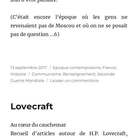
(C’était encore l’époque où les gens ne
revenaient pas de Moscou et où on ne se posait
pas de question …6)
Publié
13 septembre 2017
Catégories
Epoque contemporaine
,
France
,
le
Histoire
Étiquettes
Communisme
,
Renseignement
,
Seconde
Guerre Mondiale
Laisser un commentaire
sur
Service
B
Lovecraft
Au cœur du cauchemar
Recueil d’articles autour de H.P. Lovecraft,