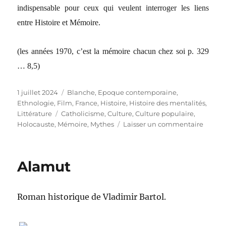
indispensable pour ceux qui veulent interroger les liens
entre Histoire et Mémoire.
(les années 1970, c’est la mémoire chacun chez soi p. 329
… 8,5)
Publié
1 juillet 2024
Catégories
Blanche
,
Epoque contemporaine
,
le
Ethnologie
,
Film
,
France
,
Histoire
,
Histoire des mentalités
,
Littérature
Étiquettes
Catholicisme
,
Culture
,
Culture populaire
,
Holocauste
,
Mémoire
,
Mythes
Laisser un commentaire
sur
Le
mythe
du
Alamut
grand
silenc
Roman historique de Vladimir Bartol.