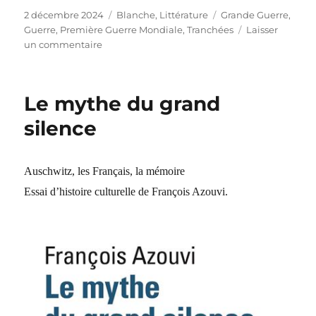
Publié
2 décembre 2024
Catégories
Blanche
,
Littérature
Étiquettes
Grande Guerre
,
le
Guerre
,
Première Guerre Mondiale
,
Tranchées
Laisser
un commentaire
sur
Lieutenant
Sturm
Le mythe du grand
silence
Auschwitz, les Français, la mémoire
Essai d’histoire culturelle de François Azouvi.