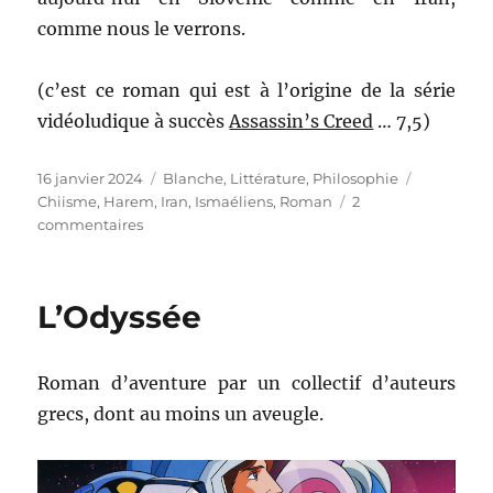
comme nous le verrons.
(c’est ce roman qui est à l’origine de la série
vidéoludique à succès
Assassin’s Creed
… 7,5)
Publié
16 janvier 2024
Catégories
Blanche
,
Littérature
,
Philosophie
Étiquette
le
Chiisme
,
Harem
,
Iran
,
Ismaéliens
,
Roman
2
commentaires
sur
Alamut
L’Odyssée
Roman d’aventure par un collectif d’auteurs
grecs, dont au moins un aveugle.