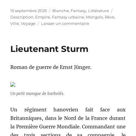
Publié
15 septembre 2025
Catégories
Blanche
,
Fantasy
,
Littérature
Étiquettes
le
Description
,
Empire
,
Fantasy urbaine
,
Mongols
,
Rêve
,
Ville
,
Voyage
Laisser un commentaire
sur
Le
città
invisibili
Lieutenant Sturm
Roman de guerre de Ernst Jünger.
Un petit manque de barbelés.
Un régiment hanovrien fait face aux
Britanniques, dans le Nord de la France durant
la Première Guerre Mondiale. Commandant une
des trois sections de sa compagnie, le