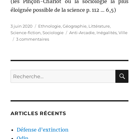
(les Pinçon-Charlot ou la sociologie la plus
éloignée possible de la science p. 112 … 6,5)
Publié
3 juin 2020
Catégories
Ethnologie
,
Géographie
,
Littérature
,
le
Science-fiction
,
Sociologie
Étiquettes
Anti-Arcadie
,
Inégalités
,
Ville
3 commentaires
sur
Station
Metropolis
Direction
Coruscant
RE
Recherche
pour :
ARTICLES RÉCENTS
Défense d’extinction
Odin