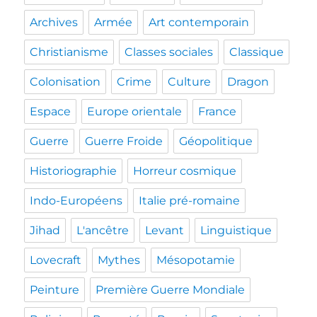
Archives
Armée
Art contemporain
Christianisme
Classes sociales
Classique
Colonisation
Crime
Culture
Dragon
Espace
Europe orientale
France
Guerre
Guerre Froide
Géopolitique
Historiographie
Horreur cosmique
Indo-Européens
Italie pré-romaine
Jihad
L'ancêtre
Levant
Linguistique
Lovecraft
Mythes
Mésopotamie
Peinture
Première Guerre Mondiale