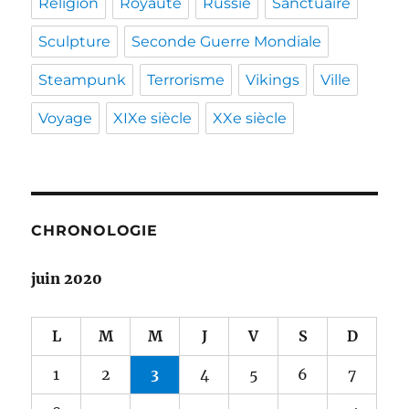
Religion
Royauté
Russie
Sanctuaire
Sculpture
Seconde Guerre Mondiale
Steampunk
Terrorisme
Vikings
Ville
Voyage
XIXe siècle
XXe siècle
CHRONOLOGIE
juin 2020
L
M
M
J
V
S
D
1
2
3
4
5
6
7