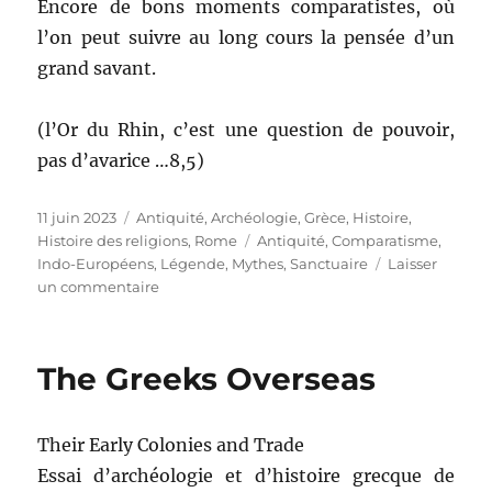
Encore de bons moments comparatistes, où
l’on peut suivre au long cours la pensée d’un
grand savant.
(l’Or du Rhin, c’est une question de pouvoir,
pas d’avarice …8,5)
Publié
11 juin 2023
Catégories
Antiquité
,
Archéologie
,
Grèce
,
Histoire
,
le
Histoire des religions
,
Rome
Étiquettes
Antiquité
,
Comparatisme
,
Indo-Européens
,
Légende
,
Mythes
,
Sanctuaire
Laisser
un commentaire
sur
A
la
recherche
The Greeks Overseas
d’une
mythologie
indo-
Their Early Colonies and Trade
européenne
Essai d’archéologie et d’histoire grecque de