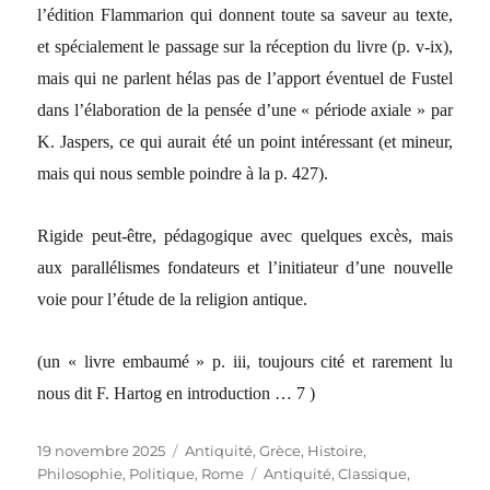
l’édition Flammarion qui donnent toute sa saveur au texte,
et spécialement le passage sur la réception du livre (p. v-ix),
mais qui ne parlent hélas pas de l’apport éventuel de Fustel
dans l’élaboration de la pensée d’une « période axiale » par
K. Jaspers, ce qui aurait été un point intéressant (et mineur,
mais qui nous semble poindre à la p. 427).
Rigide peut-être, pédagogique avec quelques excès, mais
aux parallélismes fondateurs et l’initiateur d’une nouvelle
voie pour l’étude de la religion antique.
(un « livre embaumé » p. iii, toujours cité et rarement lu
nous dit F. Hartog en introduction … 7 )
Publié
19 novembre 2025
Catégories
Antiquité
,
Grèce
,
Histoire
,
le
Philosophie
,
Politique
,
Rome
Étiquettes
Antiquité
,
Classique
,