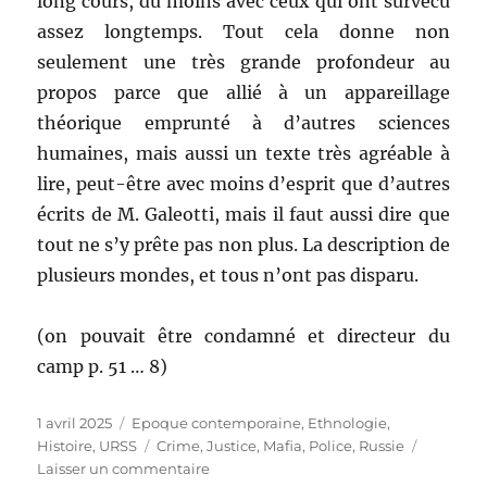
long cours, du moins avec ceux qui ont survécu
assez longtemps. Tout cela donne non
seulement une très grande profondeur au
propos parce que allié à un appareillage
théorique emprunté à d’autres sciences
humaines, mais aussi un texte très agréable à
lire, peut-être avec moins d’esprit que d’autres
écrits de M. Galeotti, mais il faut aussi dire que
tout ne s’y prête pas non plus. La description de
plusieurs mondes, et tous n’ont pas disparu.
(on pouvait être condamné et directeur du
camp p. 51 … 8)
Publié
1 avril 2025
Catégories
Epoque contemporaine
,
Ethnologie
,
le
Histoire
,
URSS
Étiquettes
Crime
,
Justice
,
Mafia
,
Police
,
Russie
Laisser un commentaire
sur