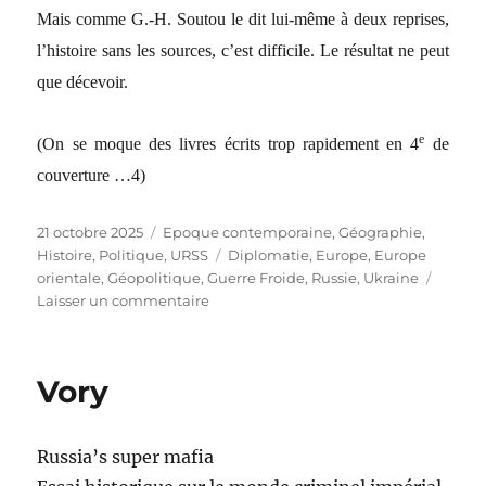
Mais comme G.-H. Soutou le dit lui-même à deux reprises,
l’histoire sans les sources, c’est difficile. Le résultat ne peut
que décevoir.
e
(On se moque des livres écrits trop rapidement en 4
de
couverture …4)
Publié
21 octobre 2025
Catégories
Epoque contemporaine
,
Géographie
,
le
Histoire
,
Politique
,
URSS
Étiquettes
Diplomatie
,
Europe
,
Europe
orientale
,
Géopolitique
,
Guerre Froide
,
Russie
,
Ukraine
Laisser un commentaire
sur
La
grande
rupture
Vory
Russia’s super mafia