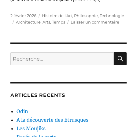
Publié
2 février 2026
Catégories
Histoire de l'Art
,
Philosophie
,
Technologie
le
Étiquettes
Architecture
,
Arts
,
Temps
Laisser un commentaire
sur
Qu’est-
ce
que
l’archite
?
RE
Recherche
pour :
ARTICLES RÉCENTS
Odin
A la découverte des Etrusques
Les Moujiks