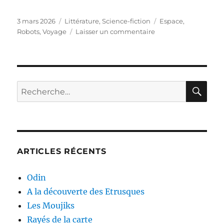
Publié
3 mars 2026
Catégories
Littérature
,
Science-fiction
Étiquettes
Espace
,
le
Robots
,
Voyage
Laisser un commentaire
sur
Représentation
brillante
RE
Recherche
pour :
ARTICLES RÉCENTS
Odin
A la découverte des Etrusques
Les Moujiks
Rayés de la carte