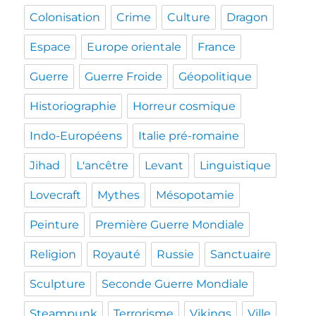
Colonisation
Crime
Culture
Dragon
Espace
Europe orientale
France
Guerre
Guerre Froide
Géopolitique
Historiographie
Horreur cosmique
Indo-Européens
Italie pré-romaine
Jihad
L'ancêtre
Levant
Linguistique
Lovecraft
Mythes
Mésopotamie
Peinture
Première Guerre Mondiale
Religion
Royauté
Russie
Sanctuaire
Sculpture
Seconde Guerre Mondiale
Steampunk
Terrorisme
Vikings
Ville