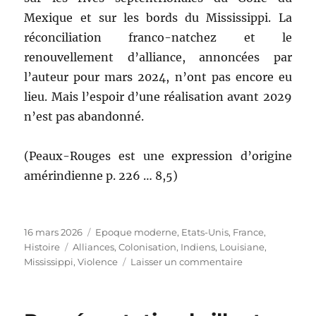
Mexique et sur les bords du Mississippi. La
réconciliation franco-natchez et le
renouvellement d’alliance, annoncées par
l’auteur pour mars 2024, n’ont pas encore eu
lieu. Mais l’espoir d’une réalisation avant 2029
n’est pas abandonné.
(Peaux-Rouges est une expression d’origine
amérindienne p. 226 … 8,5)
Publié
16 mars 2026
Catégories
Epoque moderne
,
Etats-Unis
,
France
,
le
Histoire
Étiquettes
Alliances
,
Colonisation
,
Indiens
,
Louisiane
,
Mississippi
,
Violence
Laisser un commentaire
sur
Les
Natchez