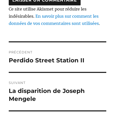
Ce site utilise Akismet pour réduire les
indésirables.
En savoir plus sur comment les
données de vos commentaires sont utilisées
.
Navigation
PRÉCÉDENT
de
Perdido Street Station II
Publication
précédente :
l’article
SUIVANT
La disparition de Joseph
Publication
Mengele
suivante :