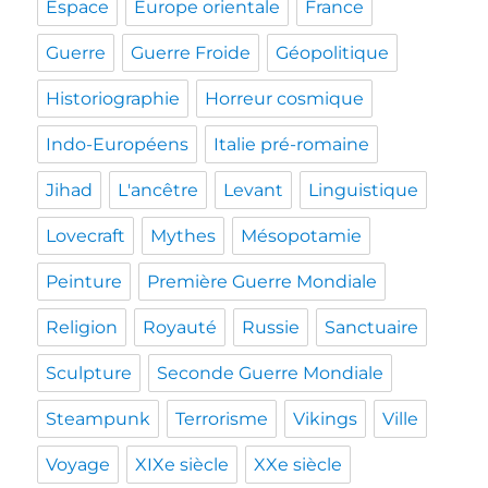
Espace
Europe orientale
France
Guerre
Guerre Froide
Géopolitique
Historiographie
Horreur cosmique
Indo-Européens
Italie pré-romaine
Jihad
L'ancêtre
Levant
Linguistique
Lovecraft
Mythes
Mésopotamie
Peinture
Première Guerre Mondiale
Religion
Royauté
Russie
Sanctuaire
Sculpture
Seconde Guerre Mondiale
Steampunk
Terrorisme
Vikings
Ville
Voyage
XIXe siècle
XXe siècle