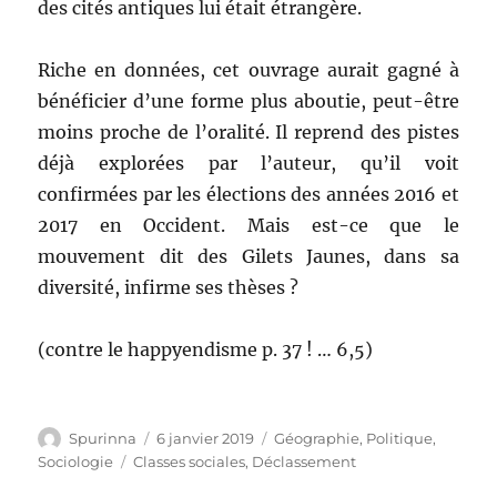
des cités antiques lui était étrangère.
Riche en données, cet ouvrage aurait gagné à
bénéficier d’une forme plus aboutie, peut-être
moins proche de l’oralité. Il reprend des pistes
déjà explorées par l’auteur, qu’il voit
confirmées par les élections des années 2016 et
2017 en Occident. Mais est-ce que le
mouvement dit des Gilets Jaunes, dans sa
diversité, infirme ses thèses ?
(contre le happyendisme p. 37 ! … 6,5)
Auteur
Spurinna
Publié
6 janvier 2019
Catégories
Géographie
,
Politique
,
le
Sociologie
Étiquettes
Classes sociales
,
Déclassement