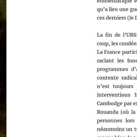
emblématique es
qu’a lieu une gue
ces derniers (le
La fin de l’URS
coup, les coudée
La France partici
raclant les fon
programmes d’
contexte radica
n’est toujours 
interventions
Cambodge par exe
Rouanda (où la 
personnes lors
néanmoins un tou