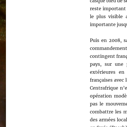
casque bleu de se
reste important 
le plus visibl
importante jusq
Puis en 2008, s
commandement
contingent fran
pays, sur une 
extérieures en
françaises avec 
Centrafrique n’e
opération modèl
pas le mouvemen
combattre les m
des armées loca