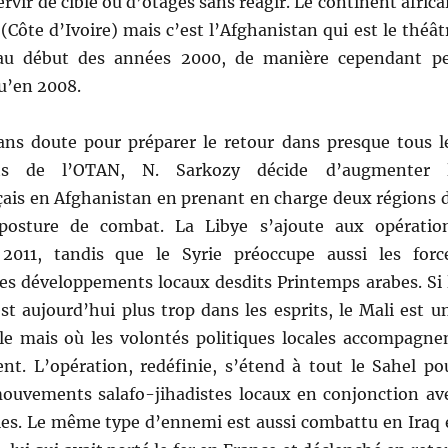
rvir de cible ou d’otages sans réagir. Le continent africa
(Côte d’Ivoire) mais c’est l’Afghanistan qui est le théât
e au début des années 2000, de manière cependant p
u’en 2008.
ans doute pour préparer le retour dans presque tous l
s de l’OTAN, N. Sarkozy décide d’augmenter 
çais en Afghanistan en prenant en charge deux régions 
posture de combat. La Libye s’ajoute aux opératio
 2011, tandis que le Syrie préoccupe aussi les forc
les développements locaux desdits Printemps arabes. Si 
st aujourd’hui plus trop dans les esprits, le Mali est u
e mais où les volontés politiques locales accompagne
t. L’opération, redéfinie, s’étend à tout le Sahel po
ouvements salafo-jihadistes locaux en conjonction av
les. Le même type d’ennemi est aussi combattu en Iraq 