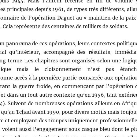
epuis 1945. Mais l’auteur recense en fin de volume 
s principales depuis 1961, de types très différents, alla
ionnaire de l’opération Daguet au « maintien de la paix
. Cela représente des centaines de milliers de soldats.
un panorama de ces opérations, leurs contextes politiqu
nal qu’intérieur, accompagné des résultats, immédia
ng terme. Les chapitres sont organisés selon une logiq
hique mais le cloisonnement n’est pas étanch
donne accès à la première partie consacrée aux opératio
urant la guerre froide, en commençant par l’opération 
(et dans un tout autre contexte qu’en 1956, tant extérie
24). Suivent de nombreuses opérations ailleurs en Afriqu
 qu’au Tchad avant 1990, pour divers motifs mais toujou
re et employant des troupes uniquement professionnelle
 voient aussi l’engagement sous casque bleu dont le pl