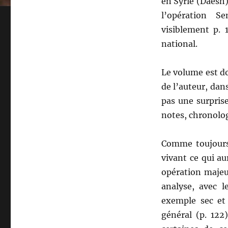
en Syrie (Daesh),
l’opération Se
visiblement p. 1
national.
Le volume est do
de l’auteur, dan
pas une surprise
notes, chronolog
Comme toujours,
vivant ce qui au
opération majeur
analyse, avec l
exemple sec et 
général (p. 122