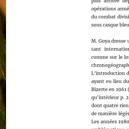
plus arrivée d
opérations armée
du combat divis
sous casque bleu
M. Goya dresse 
tant internatio
comme sur le lo
chronogéograp
L’introduction 
ayant eu lieu d
Bizerte en 1961 
qu’intérieur p. 
dont quatre rien
de manière légè
Les années 1980