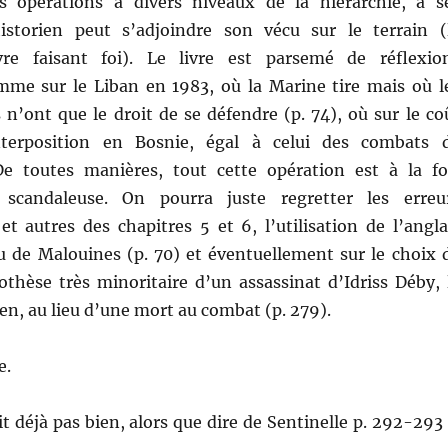
s opérations à divers niveaux de la hiérarchie, à s
istorien peut s’adjoindre son vécu sur le terrain (
vre faisant foi). Le livre est parsemé de réflexio
mme sur le Liban en 1983, où la Marine tire mais où l
s n’ont que le droit de se défendre (p. 74), où sur le co
terposition en Bosnie, égal à celui des combats 
De toutes manières, tout cette opération est à la fo
 scandaleuse. On pourra juste regretter les erreu
t autres des chapitres 5 et 6, l’utilisation de l’angla
eu de Malouines (p. 70) et éventuellement sur le choix 
pothèse très minoritaire d’un assassinat d’Idriss Déby, 
en, au lieu d’une mort au combat (p. 279).
e.
ait déjà pas bien, alors que dire de Sentinelle p. 292-293