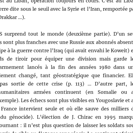
t au Liban, opération toujours en cours. C’est au Lib
rre dite sous le seuil avec la Syrie et l’Iran, remportée p
 Drakkar …).
S surprend tout le monde (deuxième partie). D’un se
s sont plus franches avec une Russie aux abonnés absent
pe à la guerre contre l’Iraq (qui avait envahi le Koweit) 
ds de tiroir pour équiper une division mais garde l
armement lancés à la fin des années 1980 dans u
lement changé, tant géostratégique que financier. El
pas sortie de cette crise (p. 113) … D’autre part, l
 humanitaires armées continuent (en Somalie ou 
mple). Les échecs sont plus visibles en Yougoslavie et 
France intervient seule et où elle sauve des milliers 
 du génocide). L’élection de J. Chirac en 1995 marq
rnant : il n’est plus question de laisser les soldats so