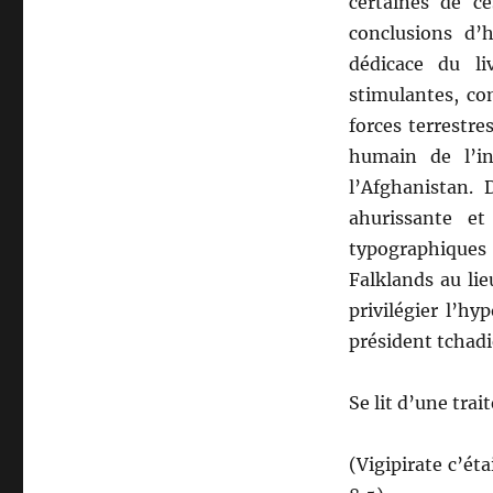
certaines de ce
conclusions d’h
dédicace du li
stimulantes, co
forces terrestre
humain de l’in
l’Afghanistan. 
ahurissante et
typographiques e
Falklands au li
privilégier l’hy
président tchadi
Se lit d’une trait
(Vigipirate c’ét