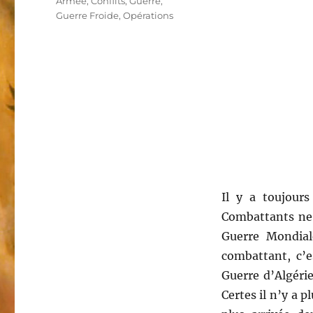
Étiquettes
Armée
,
Conflits
,
Guerre
,
Guerre Froide
,
Opérations
Il y a toujours
Combattants ne 
Guerre Mondial
combattant, c’es
Guerre d’Algérie
Certes il n’y a 