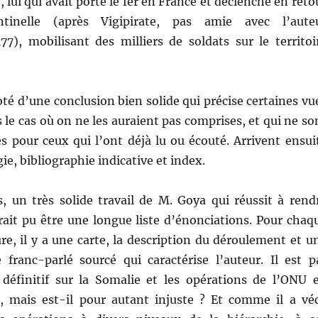
 lui qui avait porté le fer en France et déclenché en reto
ntinelle (après Vigipirate, pas amie avec l’aute
77), mobilisant des milliers de soldats sur le territoi
té d’une conclusion bien solide qui précise certaines vu
s le cas où on ne les auraient pas comprises, et qui ne so
s pour ceux qui l’ont déjà lu ou écouté. Arrivent ensui
ie, bibliographie indicative et index.
 un très solide travail de M. Goya qui réussit à rend
rait pu être une longue liste d’énonciations. Pour chaq
e, il y a une carte, la description du déroulement et u
e franc-parlé sourcé qui caractérise l’auteur. Il est p
définitif sur la Somalie et les opérations de l’ONU 
), mais est-il pour autant injuste ? Et comme il a vé