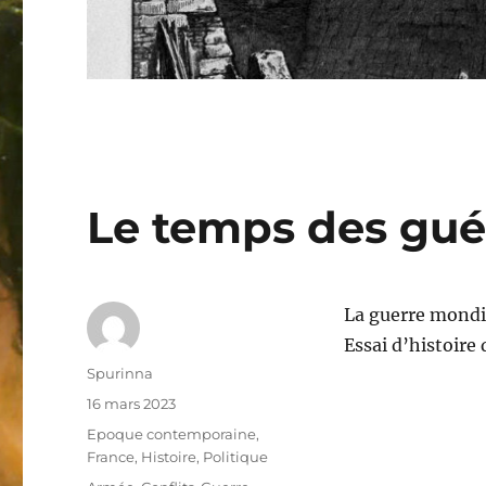
Le temps des gu
La guerre mondia
Essai d’histoire
Auteur
Spurinna
Publié
16 mars 2023
le
Catégories
Epoque contemporaine
,
France
,
Histoire
,
Politique