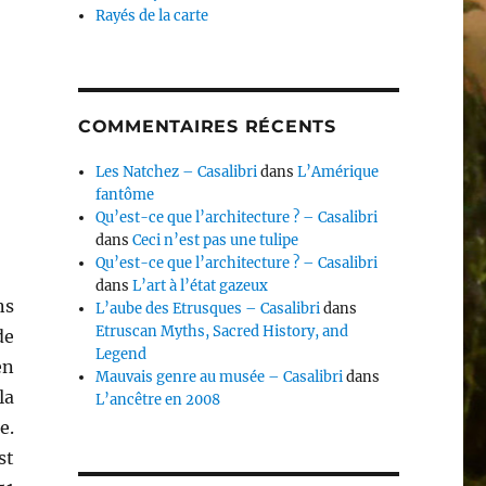
Rayés de la carte
COMMENTAIRES RÉCENTS
Les Natchez – Casalibri
dans
L’Amérique
fantôme
Qu’est-ce que l’architecture ? – Casalibri
dans
Ceci n’est pas une tulipe
Qu’est-ce que l’architecture ? – Casalibri
dans
L’art à l’état gazeux
ns
L’aube des Etrusques – Casalibri
dans
Etruscan Myths, Sacred History, and
de
Legend
en
Mauvais genre au musée – Casalibri
dans
la
L’ancêtre en 2008
e.
st