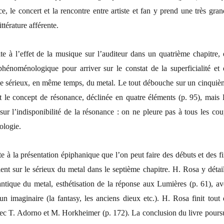
e, le concert et la rencontre entre artiste et fan y prend une très gra
ttérature afférente.
te à l’effet de la musique sur l’auditeur dans un quatrième chapitre, 
phénoménologique pour arriver sur le constat de la superficialité et 
le sérieux, en même temps, du metal. Le tout débouche sur un cinquiè
it le concept de résonance, déclinée en quatre éléments (p. 95), mais 
 sur l’indisponibilité de la résonance : on ne pleure pas à tous les co
ologie.
e à la présentation épiphanique que l’on peut faire des débuts et des f
ient sur le sérieux du metal dans le septième chapitre. H. Rosa y détai
antique du metal, esthétisation de la réponse aux Lumières (p. 61), av
 un imaginaire (la fantasy, les anciens dieux etc.). H. Rosa finit tout
ec T. Adorno et M. Horkheimer (p. 172). La conclusion du livre poursu