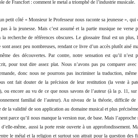
ole de Francfort : comment le metal a triomphé de l’industrie musicale.
un petit côté « Monsieur le Professeur nous raconte sa jeunesse », qui 
 pas à la jeunesse. Mais c’est assumé et la partie musique ne verse p
à la recherche de références obscures. Le glossaire final est un plus, 
 sont assez peu nombreuses, rendant ce livre d’un accès plutôt aisé ma
même des découvertes. Par contre, notre sensation est qu’il n’est p
rit, pour tout dire assez plat. Nous n’avons pas pu comparer avec 
llemande, donc nous ne pourrons pas incriminer la traduction, même 
us ont fait douter de la précision de leur restitution (la veste à pat
), ou encore au vu de ce que nous savons de l’auteur (à la p. 11, sur 
ronnement familial de l’auteur). Au niveau de la théorie, difficile de 
e de la validité de son application au domaine musical et plus précisém
ment parce qu’il nous manque la version nue, de base. Mais l’approche 
ée d’elle-même, aussi la porte reste ouverte à un approfondissement. Ma
tre le métal et la religion et surtout son attrait pour la question des f