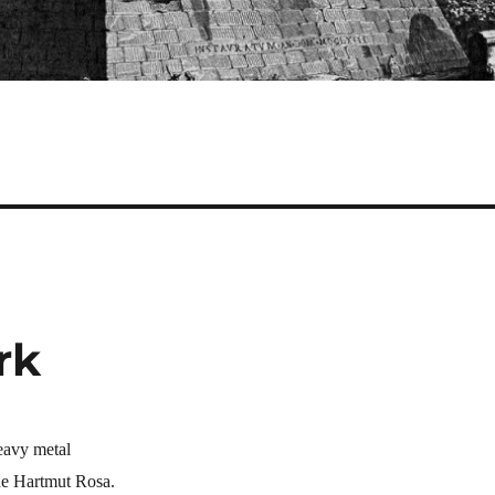
rk
eavy metal
de Hartmut Rosa.