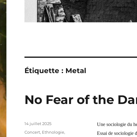
Étiquette : Metal
No Fear of the Da
Publié
14 juillet 2025
Une sociologie du h
le
Catégories
Concert
,
Ethnologie
,
Essai de sociologie 