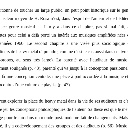
ionne de toucher un large public, un petit point historique sur le gen
lecteur moyen de H. Rosa n’est, dans l’esprit de l’auteur et de l’édite
s ce genre musical … Il n’y a dans ce chapitre, pas si mal fait, 
ntes pour celui a déjà porté un intérêt aux musiques amplifiées nées 
années 1960. Le second chapitre a une visée plus sociologique 
iteurs de heavy metal (à prendre, comme c’est le cas aussi dans ce livre
propos, au sens très large). La parenté avec l’auditeur de musiq
ment soulignée (p. 43), parenté qui va jusqu’à la conception passionnel
a là une conception centrale, une place à part accordée à la musique et
ncontre d’une culture de playlist (p. 47).
eut explorer la place du heavy metal dans la vie de ses auditeurs et c’
le jeu les conceptions philosophiques de l’auteur. Sa thèse est que le me
age pour le fan dans un monde post-moderne fait de changements. Mais 
é, il y a codéveloppement des groupes et des auditeurs (p. 66). Musiq