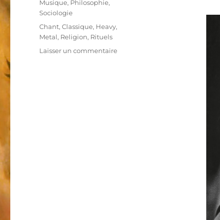
Musique
,
Philosophie
,
Sociologie
Étiquettes
Chant
,
Classique
,
Heavy
,
Metal
,
Religion
,
Rituels
Laisser un commentaire
sur
No
Fear
of
the
Dark